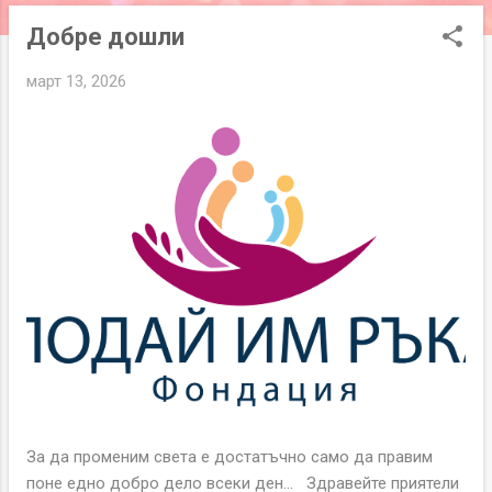
и
Добре дошли
к
а
март 13, 2026
ц
и
и
За да променим света е достатъчно само да правим
поне едно добро дело всеки ден... Здравейте приятели