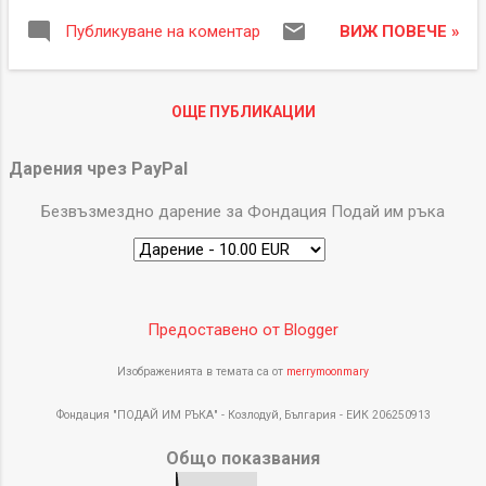
издаване 24-07-2026 Фирма(ако е
ВИЖ ПОВЕЧЕ »
Публикуване на коментар
проложимо) PayPal Giving Fund Ireland
Имейл ###### Основание/Кампания/
Име на Дарен или други подробности.
ОЩЕ ПУБЛИКАЦИИ
Фондация "ПОДАЙ ИМ РЪКА"- PayPal
Giving Fund Дарение чрез PayPal 8,67 € EUR
Дарения чрез PayPal
...
Безвъзмездно дарение за Фондация Подай им ръка
Предоставено от Blogger
Изображенията в темата са от
merrymoonmary
Фондация "ПОДАЙ ИМ РЪКА" - Козлодуй, България - ЕИК 206250913
Общо показвания