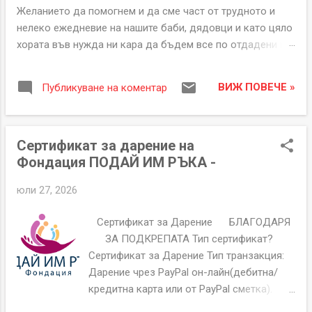
Желанието да помогнем и да сме част от трудното и
нелеко ежедневие на нашите баби, дядовци и като цяло
хората във нужда ни кара да бъдем все по отдадени в
нашата работа. Когато животът е обърнал гръб на тези
хора и те остават предадени и сами със проблемите си,
ВИЖ ПОВЕЧЕ »
Публикуване на коментар
идваме ние с кураж и без да съдим и теглим съдбата на
всеки един от тях, просто протягаме ръка и подаваме
насъщния, за да укрепим човечността и да заместим
Сертификат за дарение на
държава, приятели и роднини, за които те са работили,
Фондация ПОДАЙ ИМ РЪКА -
строили, учили, лекували и делили от залъка си.
Foundation GiveThemHand - Фондация Подай им ръка.
юли 27, 2026
Безвъзмездно дарение за Фондация Подай им ръка
Дарение - 10.00 EUR Дарение - 20.00 EUR Дарение - 50.00
Сертификат за Дарение БЛАГОДАРЯ
EUR Дарение - 100.00 EUR Дарение - 150.00 EUR Дарение
ЗА ПОДКРЕПАТА Тип сертификат?
- 200.00 EUR Дарение - 500.00 EUR Дарение - 1000.00 EUR
Сертификат за Дарение Тип транзакция:
Дарение чрез PayPal он-лайн(дебитна/
кредитна карта или от PayPal сметка).
Сертификат Номер GTH00000233 Дата на