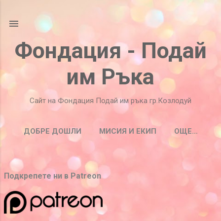
Пропускане към основното съдържание
Фондация - Подай
им Ръка
Сайт на Фондация Подай им ръка гр.Козлодуй
ДОБРЕ ДОШЛИ
МИСИЯ И ЕКИП
ОЩЕ…
П
Подкрепете ни в Patreon
у
б
л