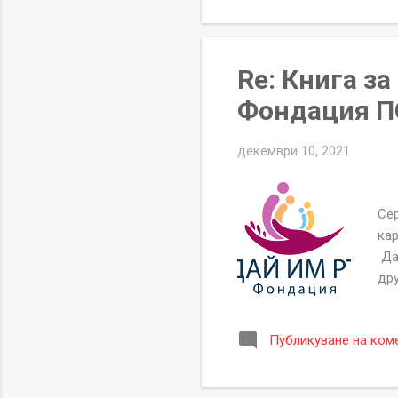
"П
дат
Re: Книга з
Фондация ПО
декември 10, 2021
Се
Сер
кар
Да
дру
P
БЛ
Публикуване на ком
ап.
he
офи