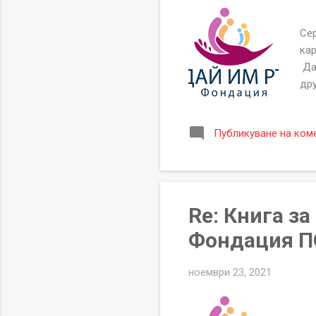
Се
Сер
кар
Да
дру
E
БЛ
Публикуване на ком
ап.
he
офи
ако
Re: Книга з
Фондация П
ноември 23, 2021
Се