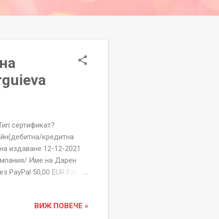
 на
guieva
 сертификат?
айн(дебитна/кредитна
 на издаване 12-12-2021
мпания/ Име на Дарен
 PayPal 50,00 EUR Paypal
 EUR
ция "ПОДАЙ ИМ РЪКА"
ВИЖ ПОВЕЧЕ »
със неточности
Дарение на Фондация