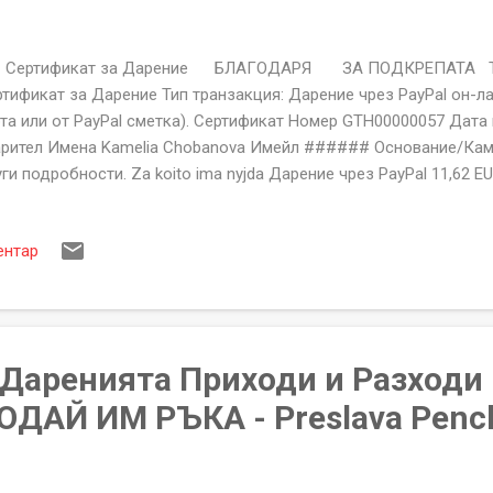
ртификат за Дарение БЛАГОДАРЯ ЗА ПОДКРЕПАТА Тип
тификат за Дарение Тип транзакция: Дарение чрез PayPal он-л
та или от PayPal сметка). Сертификат Номер GTH00000057 Дата
рител Имена Kamelia Chobanova Имейл ###### Основание/Кам
ги подробности. Za koito ima nyjda Дарение чрез PayPal 11,62 EU
ayPal - Нето 11,05 EUR 51444468931
АГОДАРИМ ВИ ЗА ПОДКРЕПАТА Фондация "ПОДАЙ ИМ РЪКА" гр.К
ентар
81. ЕИК:206250913 За неполучени или със неточности сертифик
lp@givethemhand.com Сертификата за Дарение на Фондация "
ациален документ съдържащ уникален номер, име на дарител, 
 желаете ...
а Даренията Приходи и Разходи
ДАЙ ИМ РЪКА - Preslava Penc