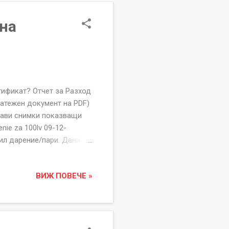
 на
кат? Отчет за Разход
атежен документ на PDF)
бави снимки показващи
ie za 100lv 09-12-
ил дарение/пари. Даниил
ие сума в Лева 100лв
ЕПАТА Фондация
ВИЖ ПОВЕЧЕ »
За неполучени или със
фиката за Дарение на
кален номер, име ...