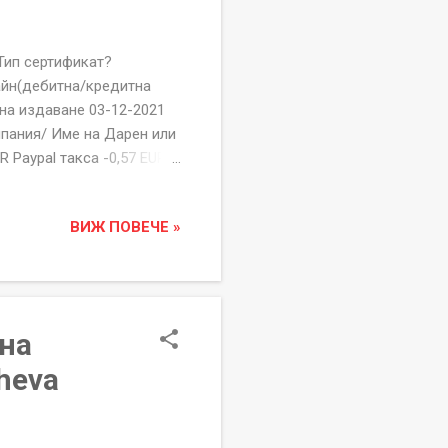
 сертификат?
айн(дебитна/кредитна
 на издаване 03-12-2021
пания/ Име на Дарен или
R Paypal такса -0,57 EUR
12336445
озлодуй, Бл.71, Вх.Г,
ВИЖ ПОВЕЧЕ »
ати пишете на
ПОДАЙ ИМ РЪКА" е
дата и начин на дарение,
 на
heva