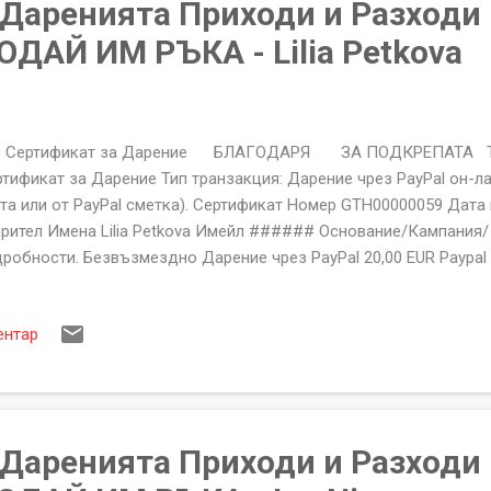
а Даренията Приходи и Разходи
ДАЙ ИМ РЪКА - Lilia Petkova
ртификат за Дарение БЛАГОДАРЯ ЗА ПОДКРЕПАТА Тип
тификат за Дарение Тип транзакция: Дарение чрез PayPal он-л
та или от PayPal сметка). Сертификат Номер GTH00000059 Дата
рител Имена Lilia Petkova Имейл ###### Основание/Кампания/
робности. Безвъзмездно Дарение чрез PayPal 20,00 EUR Paypal т
ето 19,27 EUR 5147848783119216375 
 ПОДКРЕПАТА Фондация "ПОДАЙ ИМ РЪКА" гр.Козлодуй, Бл.71, В
ентар
:206250913 За неполучени или със неточности сертификати пи
lp@givethemhand.com Сертификата за Дарение на Фондация "
ациален документ съдържащ уникален номер, име на дарител, 
 желаете Договор за...
а Даренията Приходи и Разходи