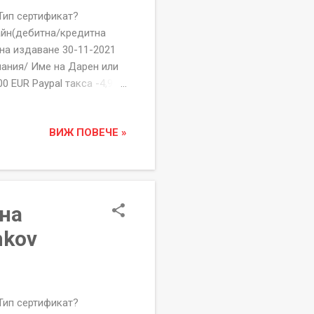
 сертификат?
айн(дебитна/кредитна
 на издаване 30-11-2021
ания/ Име на Дарен или
0 EUR Paypal такса -4,98
63113117744
озлодуй, Бл.71, Вх.Г,
ВИЖ ПОВЕЧЕ »
ати пишете на
ПОДАЙ ИМ РЪКА" е
дата и начин на дарение,
 на
nkov
 сертификат?