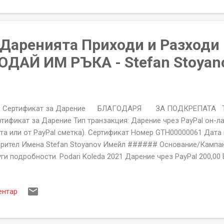
ОДАЙ ИМ РЪКА" е офиациален документ съдържащ уникален ном
а и начин на дарение, ...
а Даренията Приходи и Разходи
ДАЙ ИМ РЪКА - Stefan Stoyan
ртификат за Дарение БЛАГОДАРЯ ЗА ПОДКРЕПАТА Тип
тификат за Дарение Тип транзакция: Дарение чрез PayPal он-л
та или от PayPal сметка). Сертификат Номер GTH00000061 Дата
рител Имена Stefan Stoyanov Имейл ###### Основание/Кампан
ги подробности. Podari Koleda 2021 Дарение чрез PayPal 200,00 
ayPal - Нето 195,85 EUR 51494015931
АГОДАРИМ ВИ ЗА ПОДКРЕПАТА Фондация "ПОДАЙ ИМ РЪКА" гр.К
ентар
81. ЕИК:206250913 За неполучени или със неточности сертифик
lp@givethemhand.com Сертификата за Дарение на Фондация "
ациален документ съдържащ уникален номер, име на дарител, 