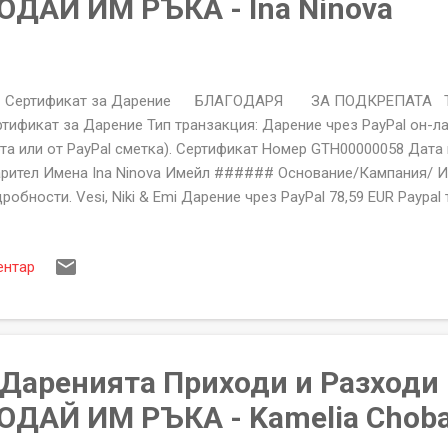
ДАЙ ИМ РЪКА - Ina Ninova
ртификат за Дарение БЛАГОДАРЯ ЗА ПОДКРЕПАТА Тип
тификат за Дарение Тип транзакция: Дарение чрез PayPal он-л
та или от PayPal сметка). Сертификат Номер GTH00000058 Дата
рител Имена Ina Ninova Имейл ###### Основание/Кампания/ Им
робности. Vesi, Niki & Emi Дарение чрез PayPal 78,59 EUR Paypal 
ето 75,73 EUR 5146176143113601207 
 ПОДКРЕПАТА Фондация "ПОДАЙ ИМ РЪКА" гр.Козлодуй, Бл.71, В
ентар
:206250913 За неполучени или със неточности сертификати пи
lp@givethemhand.com Сертификата за Дарение на Фондация "
ациален документ съдържащ уникален номер, име на дарител, 
 желаете Догов...
а Даренията Приходи и Разходи
ОДАЙ ИМ РЪКА - Kamelia Chob