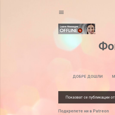
Фо
ДОБРЕ ДОШЛИ
М
Показват се публикации от
П
у
Подкрепете ни в Patreon
б