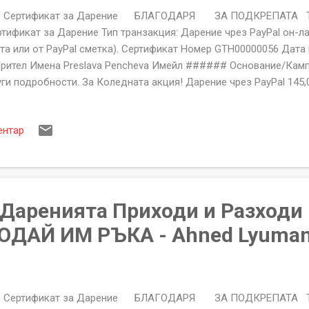
ртификат за Дарение БЛАГОДАРЯ ЗА ПОДКРЕПАТА Тип
тификат за Дарение Тип транзакция: Дарение чрез PayPal он-л
та или от PayPal сметка). Сертификат Номер GTH00000056 Дата
рител Имена Preslava Pencheva Имейл ###### Основание/Камп
ги подробности. За Коледната акция! Дарение чрез PayPal 145,0
UR PayPal - Нето 140,02 EUR 51410594
АГОДАРИМ ВИ ЗА ПОДКРЕПАТА Фондация "ПОДАЙ ИМ РЪКА" гр.К
ентар
81. ЕИК:206250913 За неполучени или със неточности сертифик
lp@givethemhand.com Сертификата за Дарение на Фондация "
ациален документ съдържащ уникален номер, име на дарител, 
 желае...
а Даренията Приходи и Разходи
ОДАЙ ИМ РЪКА - Ahned Lyuma
ртификат за Дарение БЛАГОДАРЯ ЗА ПОДКРЕПАТА Тип