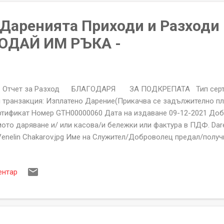
 желаете ...
а Даренията Приходи и Разходи
ОДАЙ ИМ РЪКА -
чет за Разход БЛАГОДАРЯ ЗА ПОДКРЕПАТА Тип сертифи
п транзакция: Изплатено Дарение(Прикачва се задължително пл
ртификат Номер GTH00000060 Дата на издаване 09-12-2021 До
ото даряване и/ или касова/и бележки или фактура в ПДФ. Daren
enelin Chakarov.jpg Име на Служител/Доброволец предал/получ
манов - Кампания за Вени Чакъров Изплатено Дарен
48754903111989876 БЛАГОДАРИМ ВИ ЗА ПОДКР
ентар
ДАЙ ИМ РЪКА" гр.Козлодуй, Бл.71, Вх.Г, ап.81. ЕИК:206250913 
точности сертификати пишете на help@givethemhand.com Серти
ндация "ПОДАЙ ИМ РЪКА" е офиациален документ съдържащ уни