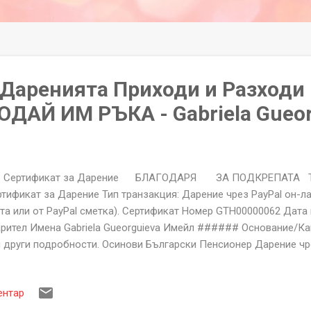
а Даренията Приходи и Разходи
ДАЙ ИМ РЪКА - Gabriela Gueor
ртификат за Дарение БЛАГОДАРЯ ЗА ПОДКРЕПАТА Тип
тификат за Дарение Тип транзакция: Дарение чрез PayPal он-л
та или от PayPal сметка). Сертификат Номер GTH00000062 Дата
рител Имена Gabriela Gueorguieva Имейл ###### Основание/Ка
 други подробности. Осинови Български Пенсионер Дарение чрез
акса -2,30 EUR PayPal - Нето 47,70
51682053116422800 БЛАГОДАРИМ ВИ ЗА ПОДКРЕПАТА Фонда
ентар
Козлодуй, Бл.71, Вх.Г, ап.81. ЕИК:206250913 За неполучени или 
ртификати пишете на help@givethemhand.com Сертификата за 