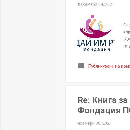
декември 04, 2021
Се
Сер
кар
Да
дру
P
БЛ
Публикуване на ком
ап.
he
офи
ако
Re: Книга з
Фондация ПО
ноември 30, 2021