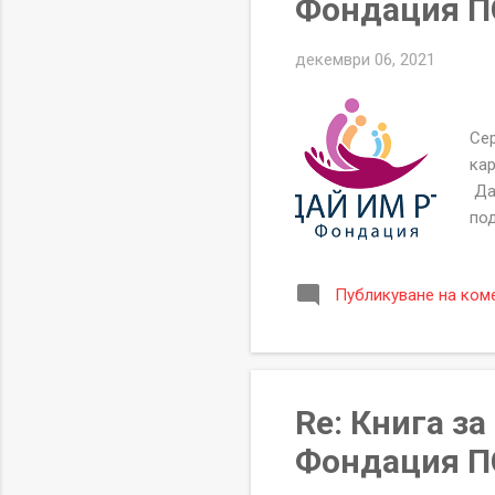
Фондация ПО
декември 06, 2021
Се
Сер
кар
Да
под
Н
ЗА
Публикуване на ком
ЕИК
he
офи
ако
Re: Книга з
Фондация П