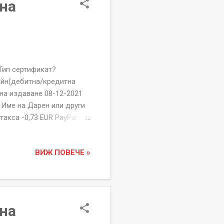
 на
 сертификат?
айн(дебитна/кредитна
 на издаване 08-12-2021
 Име на Дарен или други
акса -0,73 EUR PayPal -
БЛАГОДАРИМ ВИ
х.Г, ап.81.
ВИЖ ПОВЕЧЕ »
шете на
ПОДАЙ ИМ РЪКА" е
дата и начин на дарение,
 на