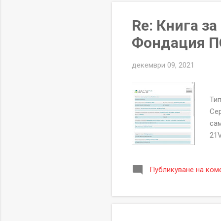
ако
Re: Книга з
Фондация П
декември 09, 2021
От
Ти
Се
сам
21V
По
51
Публикуване на ком
"ПО
не
Фо