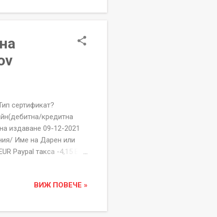
ер, име на дарител,
 на
ov
 сертификат?
айн(дебитна/кредитна
 на издаване 09-12-2021
ия/ Име на Дарен или
EUR Paypal такса -4,15 EUR
18566867
озлодуй, Бл.71, Вх.Г,
ВИЖ ПОВЕЧЕ »
ати пишете на
ПОДАЙ ИМ РЪКА" е
дата и начин на дарение,