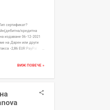
 сертификат?
айн(дебитна/кредитна
 на издаване 06-12-2021
е на Дарен или други
такса -2,86 EUR PayPal -
БЛАГОДАРИМ ВИ
х.Г, ап.81.
ВИЖ ПОВЕЧЕ »
шете на
ПОДАЙ ИМ РЪКА" е
дата и начин на дарение,
 на
anova