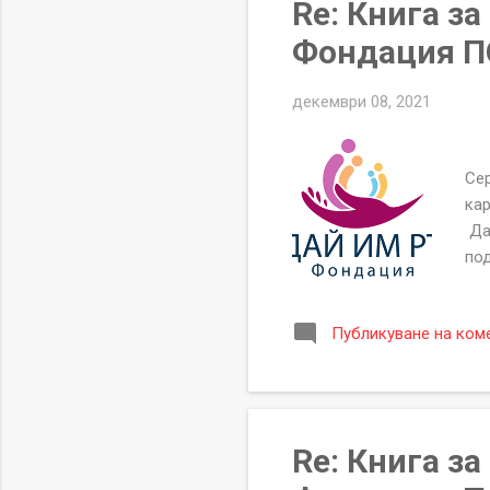
Re: Книга з
Фондация ПО
декември 08, 2021
Се
Сер
кар
Да
под
Н
ЗА
Публикуване на ком
ЕИК
he
офи
ако
Re: Книга з