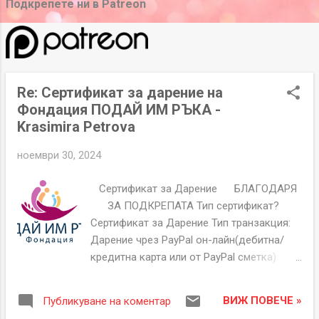
б
Подкрепете ни в Patreon
л
и
к
а
Re: Сертификат за дарение на
ц
Фондация ПОДАЙ ИМ РЪКА -
и
Krasimira Petrova
и
ноември 30, 2024
Сертификат за Дарение БЛАГОДАРЯ
ЗА ПОДКРЕПАТА Тип сертификат?
Сертификат за Дарение Тип транзакция:
Дарение чрез PayPal он-лайн(дебитна/
кредитна карта или от PayPal сметка).
Сертификат Номер GTH00000181 Дата на
издаване 29-11-2024 Дарител Имена
ВИЖ ПОВЕЧЕ »
Публикуване на коментар
Krasimira Petrova Имейл ######