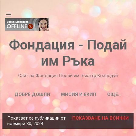
Пропускане към основното съдържание
Фондация - Подай
им Ръка
Сайт на Фондация Подай им ръка гр.Козлодуй
ДОБРЕ ДОШЛИ
МИСИЯ И ЕКИП
ОЩЕ…
Показват се публикации от
ПОКАЗВАНЕ НА ВСИЧКИ
П
ноември 30, 2024
у