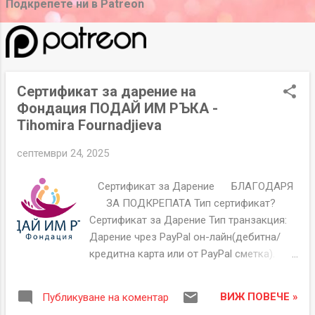
б
Подкрепете ни в Patreon
л
и
к
а
Сертификат за дарение на
ц
Фондация ПОДАЙ ИМ РЪКА -
и
Tihomira Fournadjieva
и
септември 24, 2025
Сертификат за Дарение БЛАГОДАРЯ
ЗА ПОДКРЕПАТА Тип сертификат?
Сертификат за Дарение Тип транзакция:
Дарение чрез PayPal он-лайн(дебитна/
кредитна карта или от PayPal сметка).
Сертификат Номер GTH00000213 Дата на
издаване 24-09-2025 Дарител Имена
ВИЖ ПОВЕЧЕ »
Публикуване на коментар
Tihomira Fournadjieva Имейл ######