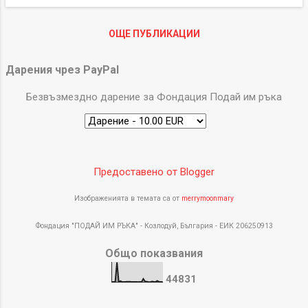
Основание/Ка...
ОЩЕ ПУБЛИКАЦИИ
Дарения чрез PayPal
Безвъзмездно дарение за Фондация Подай им ръка
Предоставено от Blogger
Изображенията в темата са от
merrymoonmary
Фондация "ПОДАЙ ИМ РЪКА" - Козлодуй, България - ЕИК 206250913
Общо показвания
4
4
8
3
1