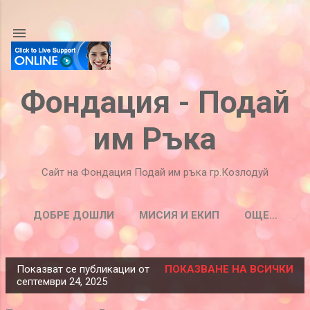
Пропускане към основното съдържание
Фондация - Подай
им Ръка
Сайт на Фондация Подай им ръка гр.Козлодуй
ДОБРЕ ДОШЛИ
МИСИЯ И ЕКИП
ОЩЕ…
Показват се публикации от
ПОКАЗВАНЕ НА ВСИЧКИ
П
септември 24, 2025
у