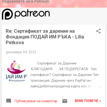
б
Подкрепете ни в Patreon
л
и
к
а
Re: Сертификат за дарение на
ц
Фондация ПОДАЙ ИМ РЪКА - Lilia
и
Petkova
и
декември 04, 2023
Сертификат за Дарение
БЛАГОДАРЯ ЗА ПОДКРЕПАТА Тип
сертификат? Сертификат за Дарение Тип
транзакция: Дарение чрез PayPal он-
лайн(дебитна/кредитна карта или от
PayPal сметка). Сертификат Номер
GTH00000151 Дата на издаване 03-12-
ВИЖ ПОВЕЧЕ »
Публикуване на коментар
2023 Дарител Имена Lilia Petkova Имейл