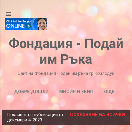
Пропускане към основното съдържание
Фондация - Подай
им Ръка
Сайт на Фондация Подай им ръка гр.Козлодуй
ДОБРЕ ДОШЛИ
МИСИЯ И ЕКИП
ОЩЕ…
Показват се публикации от
ПОКАЗВАНЕ НА ВСИЧКИ
П
декември 4, 2023
у