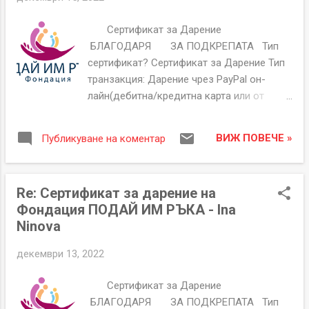
5469140713111228474 БЛАГОДАРИМ ВИ
ЗА ПОДКРЕПАТА Фондация "ПОДАЙ ИМ
Сертификат за Дарение
РЪКА" гр.Козлодуй, Бл.71, Вх.Г, ап.81.
БЛАГОДАРЯ ЗА ПОДКРЕПАТА Тип
ЕИК:206250913 За неполучени или със
сертификат? Сертификат за Дарение Тип
неточности сертификати пишете на
транзакция: Дарение чрез PayPal он-
help@givethemhand.com Сертификата за
лайн(дебитна/кредитна карта или от
Дарение на Фондация "ПОДАЙ ИМ РЪКА"
PayPal сметка). Сертификат Номер
е офиациален документ съдържащ
GTH00000119 Дата на издаване 13-12-
уникален номер, име на дарител, дата и
ВИЖ ПОВЕЧЕ »
Публикуване на коментар
2022 Дарител Имена Ivan Cholakov Имейл
на...
###### Основание/Кампания/ Име на
Дарен или други подробности. Фондация
Re: Сертификат за дарение на
"ПОДАЙ ИМ РЪКА"- Общи нужди
Фондация ПОДАЙ ИМ РЪКА - Ina
Дарение чрез PayPal 2,00 € EUR Paypal
Ninova
такса -0,39 € EUR PayPal - Нето 1,61 € EUR
декември 13, 2022
5469137773115356896 БЛАГОДАРИМ ВИ
ЗА ПОДКРЕПАТА Фондация "ПОДАЙ ИМ
Сертификат за Дарение
РЪКА" гр.Козлодуй, Бл.71, Вх.Г, ап.81.
БЛАГОДАРЯ ЗА ПОДКРЕПАТА Тип