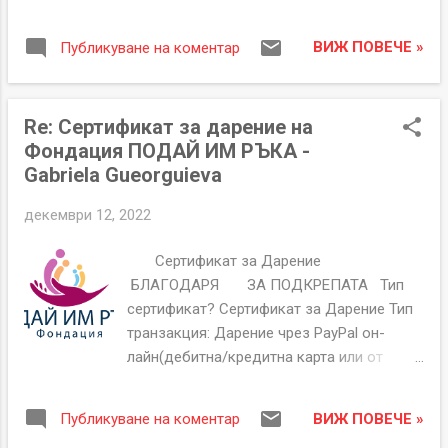
Банка: БАКБ Сертификат Номер
е офиациален документ съдържащ
GTH00000117 Дата на издаване 12-12-
уникален номер, име на дарител, дата и
ВИЖ ПОВЕЧЕ »
Публикуване на коментар
2022 Дарител Имена Preslava Pencheva
начин на дарение, ако желает...
Имейл ###### Основание/Кампания/
Име на Дарен или други подробности.
Re: Сертификат за дарение на
Подари Коледа 2022 Дарение по Банка
Фондация ПОДАЙ ИМ РЪКА -
Лева 297.75
Gabriela Gueorguieva
5466846043118136090
БЛАГОДАРИМ ВИ ЗА ПОДКРЕПАТА
декември 12, 2022
Фондация "ПОДАЙ ИМ РЪКА"
гр.Козлодуй, Бл.71, Вх.Г, ап.81.
Сертификат за Дарение
ЕИК:206250913 За неполучени или със
БЛАГОДАРЯ ЗА ПОДКРЕПАТА Тип
неточности сертификати пишете на
сертификат? Сертификат за Дарение Тип
help@givethemhand.com Сертификата за
транзакция: Дарение чрез PayPal он-
Дарение на Фондация "ПОДАЙ ИМ РЪКА"
лайн(дебитна/кредитна карта или от
е офиациален документ съдържащ
PayPal сметка). Сертификат Номер
уникален номер, име на дарител, дата и
GTH00000116 Дата на издаване 12-12-
начин на дарение, ако желаете Договор
ВИЖ ПОВЕЧЕ »
Публикуване на коментар
2022 Дарител Имена Gabriela Gueorguieva
за Дарение моля да се свържете на