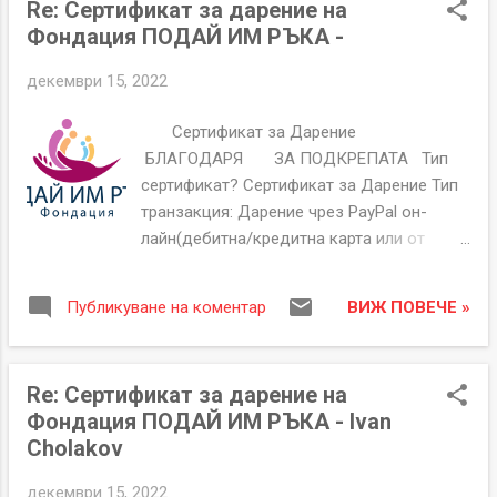
Re: Сертификат за дарение на
Безвъзмездно дарение за Фондация
Фондация ПОДАЙ ИМ РЪКА -
Подай им ръка Дарение чрез PayPal
200,00 EUR Paypal такса -4,15 EUR PayPal -
декември 15, 2022
Нето 195,85 EUR
5470083853113297084
Сертификат за Дарение
БЛАГОДАРИМ ВИ ЗА ПОДКРЕПАТА
БЛАГОДАРЯ ЗА ПОДКРЕПАТА Тип
Фондация "ПОДАЙ ИМ РЪКА"
сертификат? Сертификат за Дарение Тип
гр.Козлодуй, Бл.71, Вх.Г, ап.81.
транзакция: Дарение чрез PayPal он-
ЕИК:206250913 За неполучени или със
лайн(дебитна/кредитна карта или от
неточности сертификати пишете на
PayPal сметка). Сертификат Номер
help@givethemhand.com Сертификата за
GTH00000120 Дата на издаване 15-12-
Дарение на Фондация "ПОДАЙ ИМ РЪКА"
ВИЖ ПОВЕЧЕ »
Публикуване на коментар
2022 Фирма(ако е проложимо) Мoto-
е офиациален документ съдържащ
Sticker - https://moto-sticker.com/ Имейл
уникален номер, име на дарител, дата и н...
###### Основание/Кампания/ Име на
Re: Сертификат за дарение на
Дарен или други подробности. Подари
Фондация ПОДАЙ ИМ РЪКА - Ivan
Коледа 2022 Дарение чрез PayPal 50,00 €
Cholakov
EUR Paypal такса 0 PayPal - Нето 50,00 €
EUR
декември 15, 2022