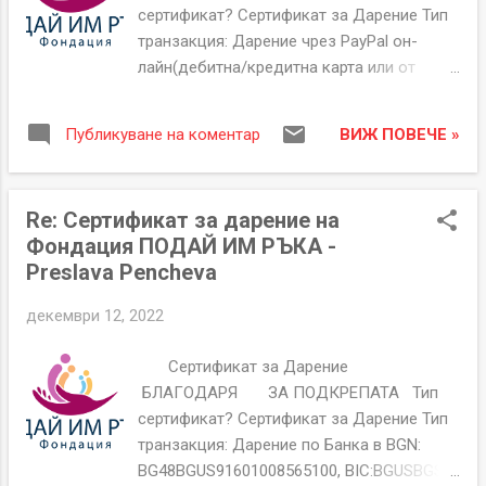
ЕИК:206250913 За неполучени или със
сертификат? Сертификат за Дарение Тип
неточности сертификати пишете на
транзакция: Дарение чрез PayPal он-
help@givethemhand.com Сертификата за
лайн(дебитна/кредитна карта или от
Дарение на Фондация "ПОДАЙ ИМ РЪКА"
PayPal сметка). Сертификат Номер
е офиациален документ съдържащ
GTH00000118 Дата на издаване 13-12-
уникален номер, име на дарител, дата и н...
ВИЖ ПОВЕЧЕ »
Публикуване на коментар
2022 Дарител Имена Ina Ninova Имейл
###### Основание/Кампания/ Име на
Дарен или други подробности. Коледна
Re: Сертификат за дарение на
кампания🎄 Дарение чрез PayPal 222,79 €
Фондация ПОДАЙ ИМ РЪКА -
EUR Paypal такса -7,46 € EUR PayPal - Нето
Preslava Pencheva
215,33 € EUR
5467354783118836498
декември 12, 2022
БЛАГОДАРИМ ВИ ЗА ПОДКРЕПАТА
Фондация "ПОДАЙ ИМ РЪКА"
Сертификат за Дарение
гр.Козлодуй, Бл.71, Вх.Г, ап.81.
БЛАГОДАРЯ ЗА ПОДКРЕПАТА Тип
ЕИК:206250913 За неполучени или със
сертификат? Сертификат за Дарение Тип
неточности сертификати пишете на
транзакция: Дарение по Банка в BGN:
help@givethemhand.com Сертификата за
BG48BGUS91601008565100, BIC:BGUSBGSF,
Дарение на Фондация "ПОДАЙ ИМ РЪКА"