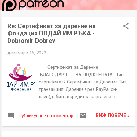
и
к
а
Re: Сертификат за дарение на
ц
Фондация ПОДАЙ ИМ РЪКА -
и
Dobromir Dobrev
и
декември 16, 2022
Сертификат за Дарение
БЛАГОДАРЯ ЗА ПОДКРЕПАТА Тип
сертификат? Сертификат за Дарение Тип
транзакция: Дарение чрез PayPal он-
лайн(дебитна/кредитна карта или от
PayPal сметка). Сертификат Номер
GTH00000121 Дата на издаване 16-12-
ВИЖ ПОВЕЧЕ »
Публикуване на коментар
2022 Дарител Имена Dobromir Dobrev
Имейл ###### Основание/Кампания/
Име на Дарен или други подробности.