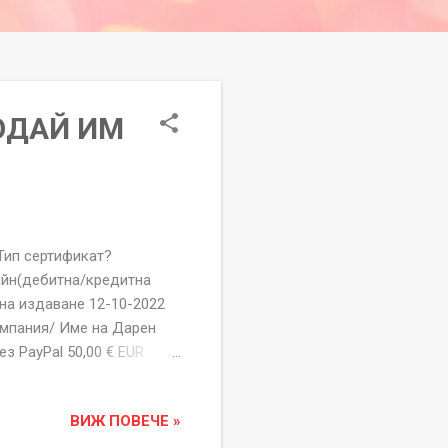
ПОДАЙ ИМ
 сертификат?
айн(дебитна/кредитна
 на издаване 12-10-2022
мпания/ Име на Дарен
з PayPal 50,00 € EUR
7,70 € EUR
ция "ПОДАЙ ИМ РЪКА"
ВИЖ ПОВЕЧЕ »
със неточности
Дарение на Фондация