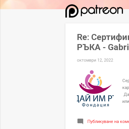
л
и
к
а
ц
Re: Сертифи
и
РЪКА - Gabri
и
октомври 12, 2022
Се
Сер
кар
Да
или
P
54
Публикуване на ком
гр.
се