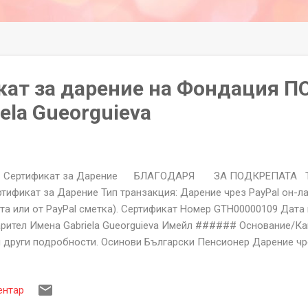
кат за дарение на Фондация 
ela Gueorguieva
ртификат за Дарение БЛАГОДАРЯ ЗА ПОДКРЕПАТА Тип
тификат за Дарение Тип транзакция: Дарение чрез PayPal он-л
та или от PayPal сметка). Сертификат Номер GTH00000109 Дата
рител Имена Gabriela Gueorguieva Имейл ###### Основание/Ка
 други подробности. Осинови Български Пенсионер Дарение чре
aypal такса -2,30 € EUR PayPal - Нето 4
14004853114875583 БЛАГОДАРИМ ВИ ЗА ПОДКРЕПАТА Фонда
ентар
Козлодуй, Бл.71, Вх.Г, ап.81. ЕИК:206250913 За неполучени или 
ртификати пишете на help@givethemhand.com Сертификата за 