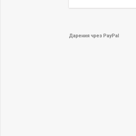
"П
дат
Дарения чрез PayPal