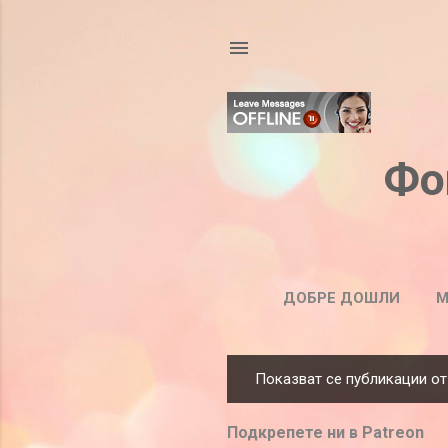
Фо
ДОБРЕ ДОШЛИ
М
Показват се публикации от
П
у
Подкрепете ни в Patreon
б