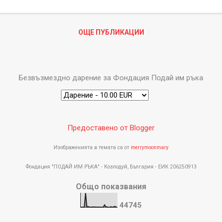
ОДАЙ ИМ РЪКА" е офиациален документ съдържащ уникален ном
а и начин на да...
ОЩЕ ПУБЛИКАЦИИ
Безвъзмездно дарение за Фондация Подай им ръка
Предоставено от Blogger
Изображенията в темата са от
merrymoonmary
Фондация "ПОДАЙ ИМ РЪКА" - Козлодуй, България - ЕИК 206250913
Общо показвания
4
4
7
4
5