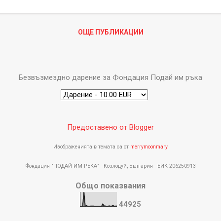
ОЩЕ ПУБЛИКАЦИИ
Безвъзмездно дарение за Фондация Подай им ръка
Предоставено от Blogger
Изображенията в темата са от
merrymoonmary
Фондация "ПОДАЙ ИМ РЪКА" - Козлодуй, България - ЕИК 206250913
Общо показвания
4
4
9
2
5