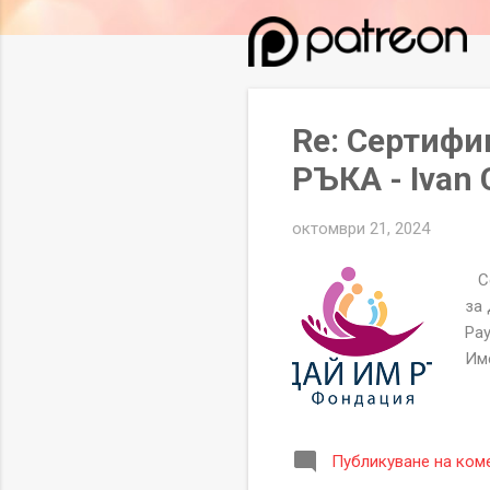
л
и
к
а
ц
Re: Сертифи
и
РЪКА - Ivan 
и
октомври 21, 2024
Се
за 
Pay
Им
Публикуване на ком