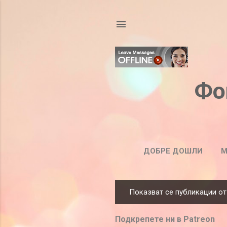
Фо
ДОБРЕ ДОШЛИ
М
Показват се публикации от
П
у
Подкрепете ни в Patreon
б