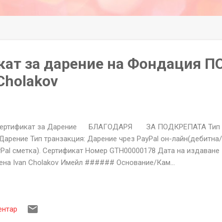
кат за дарение на Фондация 
Cholakov
ртификат за Дарение БЛАГОДАРЯ ЗА ПОДКРЕПАТА Тип се
Дарение Тип транзакция: Дарение чрез PayPal он-лайн(дебитна/
Pal сметка). Сертификат Номер GTH00000178 Дата на издаване
ена Ivan Cholakov Имейл ###### Основание/Кам...
ентар