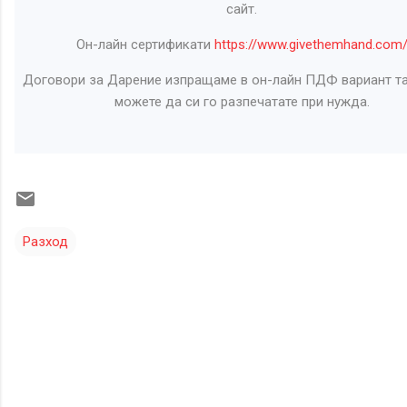
сайт.
Он-лайн сертификати
https://www.givethemhand.com
Договори за Дарение изпращаме в он-лайн ПДФ вариант та
можете да си го разпечатате при нужда.
Разход
К
о
м
е
н