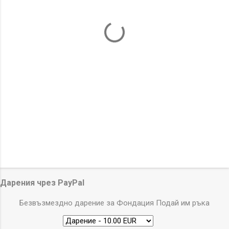
т
а
р
и
Дарения чрез PayPal
Безвъзмездно дарение за Фондация Подай им ръка