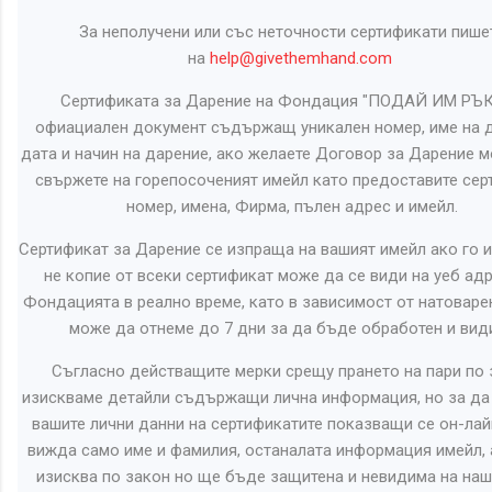
За неполучени или със неточности сертификати пише
на
help@givethemhand.com
Сертификата за Дарение на Фондация "ПОДАЙ ИМ РЪК
офиациален документ съдържащ уникален номер, име на д
дата и начин на дарение, ако желаете Договор за Дарение м
свържете на горепосоченият имейл като предоставите сер
номер, имена, Фирма, пълен адрес и имейл.
Сертификат за Дарение се изпраща на вашият имейл ако го и
не копие от всеки сертификат може да се види на уеб адр
Фондацията в реално време, като в зависимост от натоваре
може да отнеме до 7 дни за да бъде обработен и вид
Съгласно действащите мерки срещу прането на пари по 
изискваме детайли съдържащи лична информация, но за д
вашите лични данни на сертификатите показващи се он-лай
вижда само име и фамилия, останалата информация имейл, 
изисква по закон но ще бъде защитена и невидима на наш