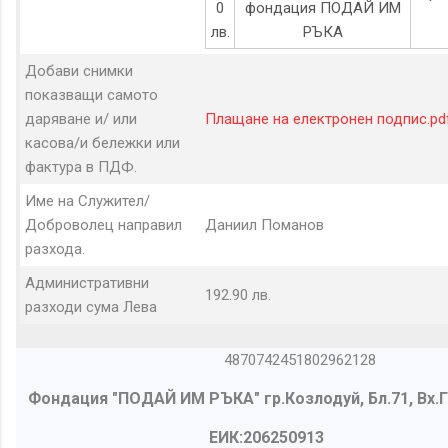
0
фондация ПОДАЙ ИМ
лв.
РЪКА
Добави снимки
показващи самото
даряване и/ или
Плащане на електронен подпис.pd
касова/и бележки или
фактура в ПДФ.
Име на Служител/
Доброволец направил
Даниил Поманов
разхода.
Административни
192.90 лв.
разходи сума Лева
4870742451802962128
Фондация "ПОДАЙ ИМ РЪКА" гр.Козлодуй, Бл.71, Вх.Г,
ЕИК:206250913