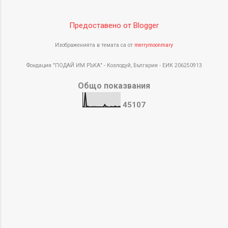
Предоставено от Blogger
Изображенията в темата са от
merrymoonmary
Фондация "ПОДАЙ ИМ РЪКА" - Козлодуй, България - ЕИК 206250913
Общо показвания
4
5
1
0
7