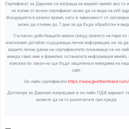
Сертификат за Дарение се изпраща на вашият имейл ако го и
не копие от всеки сертификат може да се види на уеб адр
Фондацията в реално време, като в зависимост от натоваре
може да отнеме до 7 дни за да бъде обработен и вид
Съгласно действащите мерки срещу прането на пари по 
изискваме детайли съдържащи лична информация, но за д
вашите лични данни на сертификатите показващи се он-лай
вижда само име и фамилия, останалата информация имейл, 
изисква по закон но ще бъде защитена и невидима на наш
сайт.
Он-лайн сертификати
https://www.givethemhand.com
Договори за Дарение изпращаме в он-лайн ПДФ вариант та
можете да си го разпечатате при нужда.