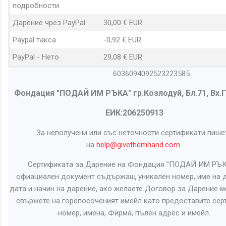
подробности.
Дарение чрез PayPal
30,00 € EUR
Paypal такса
-0,92 € EUR
PayPal - Нето
29,08 € EUR
6036094092523223585
Фондация "ПОДАЙ ИМ РЪКА" гр.Козлодуй, Бл.71, Вх.Г,
ЕИК:206250913
За неполучени или със неточности сертификати пише
на
help@givethemhand.com
Сертификата за Дарение на Фондация "ПОДАЙ ИМ РЪК
офиациален документ съдържащ уникален номер, име на д
дата и начин на дарение, ако желаете Договор за Дарение м
свържете на горепосоченият имейл като предоставите сер
номер, имена, Фирма, пълен адрес и имейл.