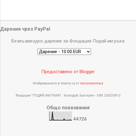
Дарения чрез PayPal
Безвъзмездно дарение за Фондация Подай им ръка
Предоставено от Blogger
Изображенията в темата са от
merrymoonmary
Фондация "ПОДАЙ ИМ РЪКА" - Козлодуй, България - ЕИК 206250913
Общо показвания
4
4
7
2
6