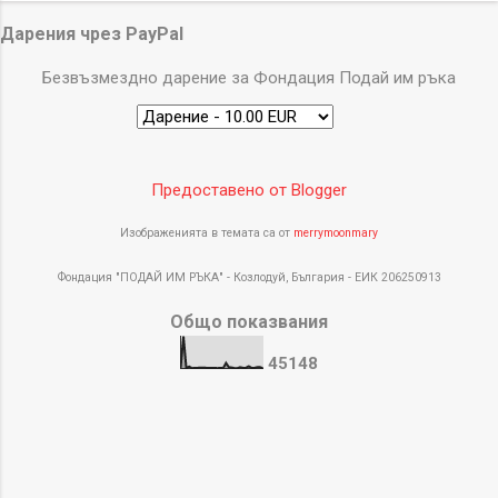
Дарения чрез PayPal
Безвъзмездно дарение за Фондация Подай им ръка
Предоставено от Blogger
Изображенията в темата са от
merrymoonmary
Фондация "ПОДАЙ ИМ РЪКА" - Козлодуй, България - ЕИК 206250913
Общо показвания
4
5
1
4
8