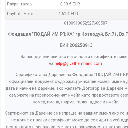
Paypal такса
-0,39 € EUR
PayPal - Нето
1,61 € EUR
6100910052527608587
Фондация "ПОДАЙ ИМ РЪКА" гр.Козлодуй, Бл.71, Вх.Г,
ЕИК:206250913
За неполучени или със неточности сертификати пише
на
help@givethemhand.com
Сертификата за Дарение на Фондация "ПОДАЙ ИМ РЪК
офиациален документ съдържащ уникален номер, име на д
дата и начин на дарение, ако желаете Договор за Дарение м
свържете на горепосоченият имейл като предоставите сер
номер, имена, Фирма, пълен адрес и имейл.
Сертификат за Дарение се изпраща на вашият имейл ако го и
не копие от всеки сертификат може да се види на уеб адр
Фондацията в реално време, като в зависимост от натоваре