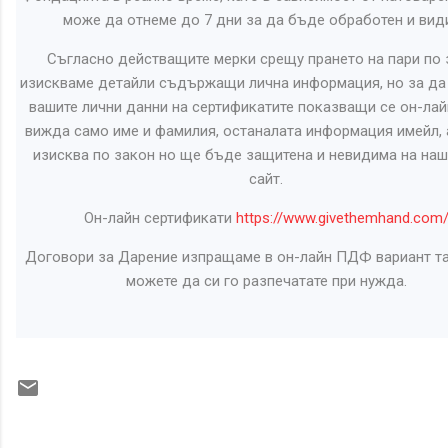
може да отнеме до 7 дни за да бъде обработен и вид
Съгласно действащите мерки срещу прането на пари по 
изискваме детайли съдържащи лична информация, но за д
вашите лични данни на сертификатите показващи се он-лай
вижда само име и фамилия, останалата информация имейл, 
изисква по закон но ще бъде защитена и невидима на наш
сайт.
Он-лайн сертификати
https://www.givethemhand.com
Договори за Дарение изпращаме в он-лайн ПДФ вариант та
можете да си го разпечатате при нужда.
К