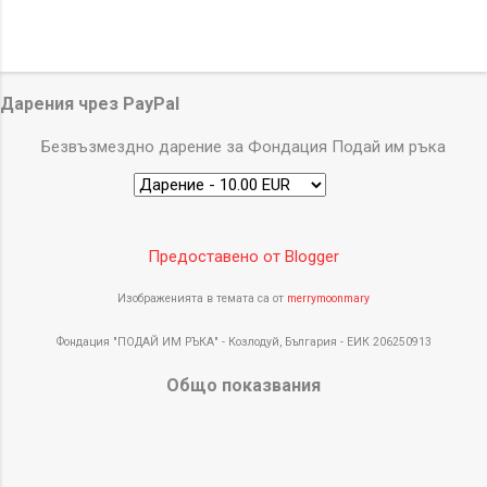
Дарения чрез PayPal
Безвъзмездно дарение за Фондация Подай им ръка
Предоставено от Blogger
Изображенията в темата са от
merrymoonmary
Фондация "ПОДАЙ ИМ РЪКА" - Козлодуй, България - ЕИК 206250913
Общо показвания