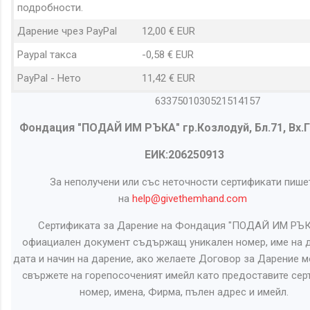
подробности.
Дарение чрез PayPal
12,00 € EUR
Paypal такса
-0,58 € EUR
PayPal - Нето
11,42 € EUR
6337501030521514157
Фондация "ПОДАЙ ИМ РЪКА" гр.Козлодуй, Бл.71, Вх.Г,
ЕИК:206250913
За неполучени или със неточности сертификати пише
на
help@givethemhand.com
Сертификата за Дарение на Фондация "ПОДАЙ ИМ РЪК
офиациален документ съдържащ уникален номер, име на д
дата и начин на дарение, ако желаете Договор за Дарение м
свържете на горепосоченият имейл като предоставите сер
номер, имена, Фирма, пълен адрес и имейл.