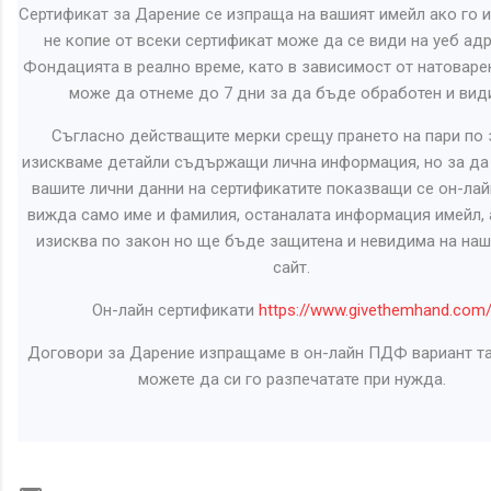
Сертификат за Дарение се изпраща на вашият имейл ако го и
не копие от всеки сертификат може да се види на уеб адр
Фондацията в реално време, като в зависимост от натоваре
може да отнеме до 7 дни за да бъде обработен и вид
Съгласно действащите мерки срещу прането на пари по 
изискваме детайли съдържащи лична информация, но за д
вашите лични данни на сертификатите показващи се он-лай
вижда само име и фамилия, останалата информация имейл, 
изисква по закон но ще бъде защитена и невидима на наш
сайт.
Он-лайн сертификати
https://www.givethemhand.com
Договори за Дарение изпращаме в он-лайн ПДФ вариант та
можете да си го разпечатате при нужда.